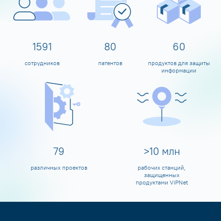
1600
80
60
сотрудников
патентов
продуктов для защиты
информации
80
>
10
млн
различных проектов
рабочих станций,
защищенных
продуктами ViPNet