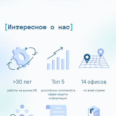
Интересное о нас
>
30
лет
Топ
5
14
офисов
работы на рынке ИБ
российских компаний в
по всей стране
сфере защиты
информации