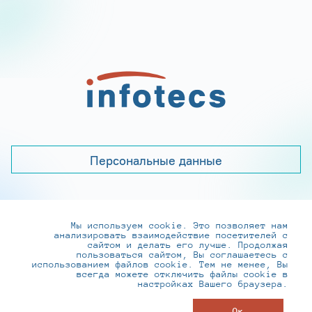
Персональные данные
Мы используем cookie. Это позволяет нам
+7 (495) 737-6192, 8-800-250-0-260
анализировать взаимодействие посетителей с
practice@infotecs.ru
,
hr@infotecs.ru
сайтом и делать его лучше. Продолжая
пользоваться сайтом, Вы соглашаетесь с
127273, г. Москва, Отрадная ул., 2Б строение 1
использованием файлов cookie. Тем не менее, Вы
всегда можете отключить файлы cookie в
настройках Вашего браузера.
© ИнфоТеКС 2020-2026
Ок