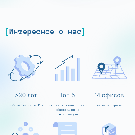
Интересное о нас
>
30
лет
Топ
5
14
офисов
работы на рынке ИБ
российских компаний в
по всей стране
сфере защиты
информации