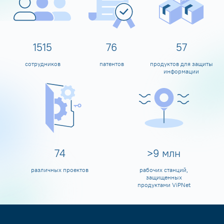
1600
80
60
сотрудников
патентов
продуктов для защиты
информации
80
>
10
млн
различных проектов
рабочих станций,
защищенных
продуктами ViPNet