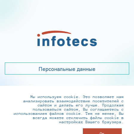
Персональные данные
Мы используем cookie. Это позволяет нам
+7 (495) 737-6192, 8-800-250-0-260
анализировать взаимодействие посетителей с
practice@infotecs.ru
,
hr@infotecs.ru
сайтом и делать его лучше. Продолжая
пользоваться сайтом, Вы соглашаетесь с
127273, г. Москва, Отрадная ул., 2Б строение 1
использованием файлов cookie. Тем не менее, Вы
всегда можете отключить файлы cookie в
настройках Вашего браузера.
© ИнфоТеКС 2020-2026
Ок