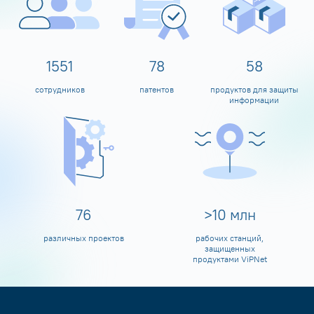
1600
80
60
сотрудников
патентов
продуктов для защиты
информации
80
>
10
млн
различных проектов
рабочих станций,
защищенных
продуктами ViPNet