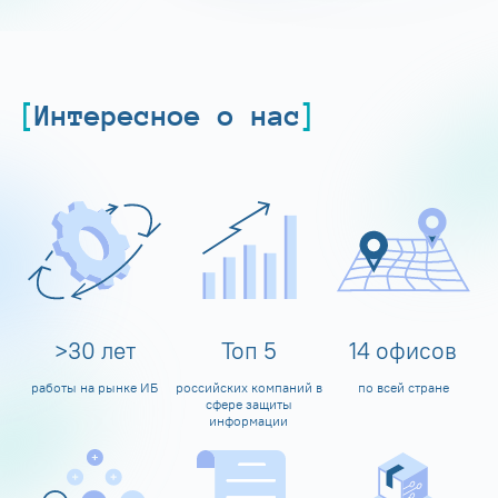
Интересное о нас
>
30
лет
Топ
5
14
офисов
работы на рынке ИБ
российских компаний в
по всей стране
сфере защиты
информации