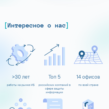
Интересное о нас
>
30
лет
Топ
5
14
офисов
работы на рынке ИБ
российских компаний в
по всей стране
сфере защиты
информации