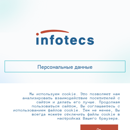
Персональные данные
Мы используем cookie. Это позволяет нам
+7 (495) 737-6192, 8-800-250-0-260
анализировать взаимодействие посетителей с
practice@infotecs.ru
,
hr@infotecs.ru
сайтом и делать его лучше. Продолжая
пользоваться сайтом, Вы соглашаетесь с
127273, г. Москва, Отрадная ул., 2Б строение 1
использованием файлов cookie. Тем не менее, Вы
всегда можете отключить файлы cookie в
настройках Вашего браузера.
© ИнфоТеКС 2020-2026
Ок