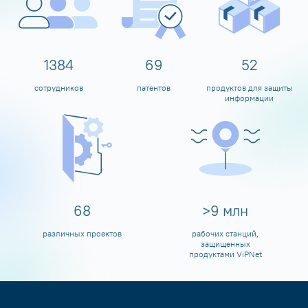
1594
80
60
сотрудников
патентов
продуктов для защиты
информации
79
>
10
млн
различных проектов
рабочих станций,
защищенных
продуктами ViPNet