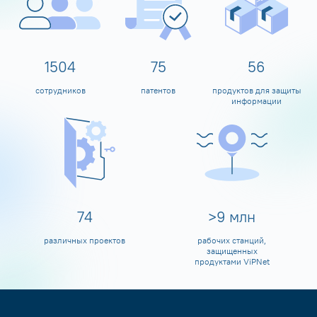
1599
80
60
сотрудников
патентов
продуктов для защиты
информации
80
>
10
млн
различных проектов
рабочих станций,
защищенных
продуктами ViPNet