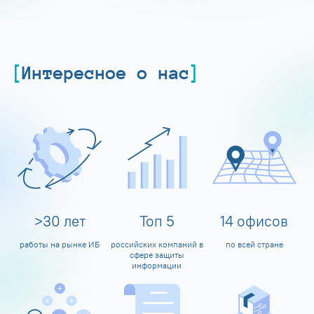
Интересное о нас
>
30
лет
Топ
5
14
офисов
работы на рынке ИБ
российских компаний в
по всей стране
сфере защиты
информации