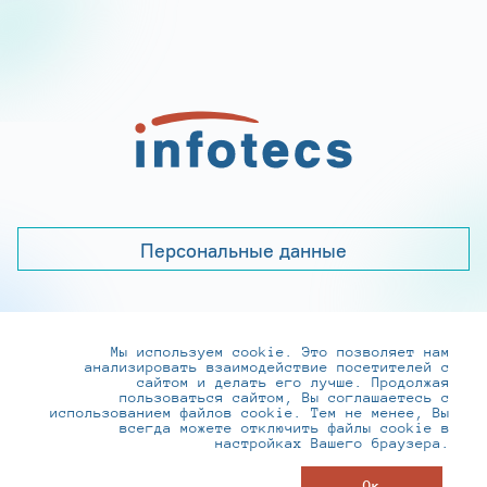
Персональные данные
Мы используем cookie. Это позволяет нам
+7 (495) 737-6192, 8-800-250-0-260
анализировать взаимодействие посетителей с
practice@infotecs.ru
,
hr@infotecs.ru
сайтом и делать его лучше. Продолжая
пользоваться сайтом, Вы соглашаетесь с
127273, г. Москва, Отрадная ул., 2Б строение 1
использованием файлов cookie. Тем не менее, Вы
всегда можете отключить файлы cookie в
настройках Вашего браузера.
© ИнфоТеКС 2020-2026
Ок