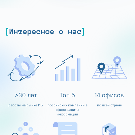
Интересное о нас
>
30
лет
Топ
5
14
офисов
работы на рынке ИБ
российских компаний в
по всей стране
сфере защиты
информации