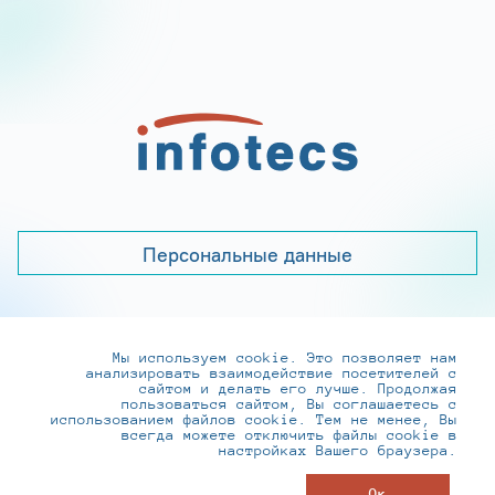
Персональные данные
Мы используем cookie. Это позволяет нам
+7 (495) 737-6192, 8-800-250-0-260
анализировать взаимодействие посетителей с
practice@infotecs.ru
,
hr@infotecs.ru
сайтом и делать его лучше. Продолжая
пользоваться сайтом, Вы соглашаетесь с
127273, г. Москва, Отрадная ул., 2Б строение 1
использованием файлов cookie. Тем не менее, Вы
всегда можете отключить файлы cookie в
настройках Вашего браузера.
© ИнфоТеКС 2020-2026
Ок