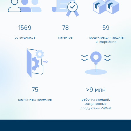
1600
80
60
сотрудников
патентов
продуктов для защиты
информации
80
>
10
млн
различных проектов
рабочих станций,
защищенных
продуктами ViPNet