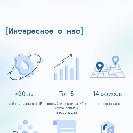
Интересное о нас
>
30
лет
Топ
5
14
офисов
работы на рынке ИБ
российских компаний в
по всей стране
сфере защиты
информации