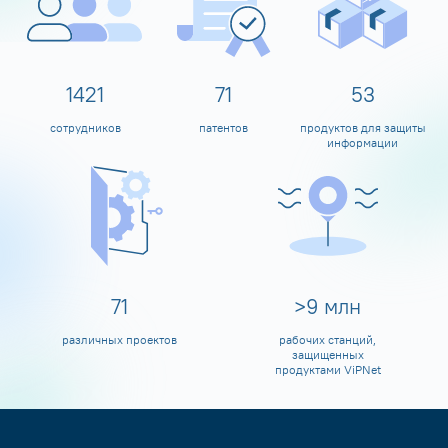
1597
80
60
сотрудников
патентов
продуктов для защиты
информации
80
>
10
млн
различных проектов
рабочих станций,
защищенных
продуктами ViPNet