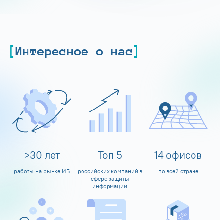
Интересное о нас
>
30
лет
Топ
5
14
офисов
работы на рынке ИБ
российских компаний в
по всей стране
сфере защиты
информации