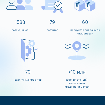
1600
80
60
сотрудников
патентов
продуктов для защиты
информации
80
>
10
млн
различных проектов
рабочих станций,
защищенных
продуктами ViPNet