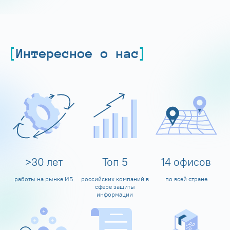
Интересное о нас
>
30
лет
Топ
5
14
офисов
работы на рынке ИБ
российских компаний в
по всей стране
сфере защиты
информации