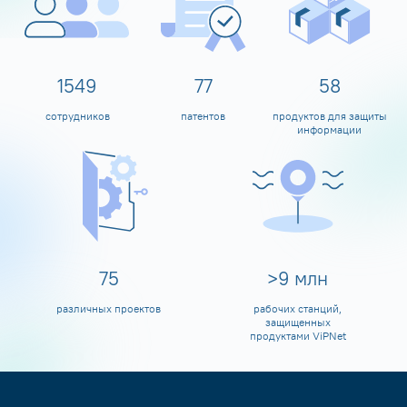
1600
80
60
сотрудников
патентов
продуктов для защиты
информации
80
>
10
млн
различных проектов
рабочих станций,
защищенных
продуктами ViPNet