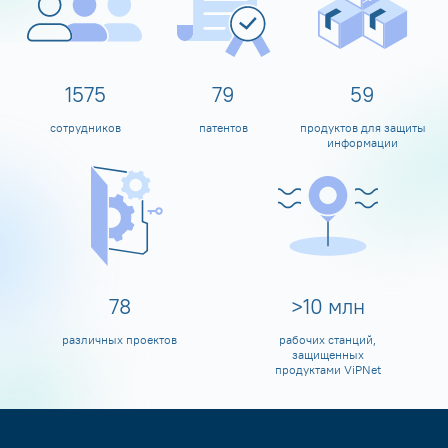
1600
80
60
сотрудников
патентов
продуктов для защиты
информации
80
>
10
млн
различных проектов
рабочих станций,
защищенных
продуктами ViPNet