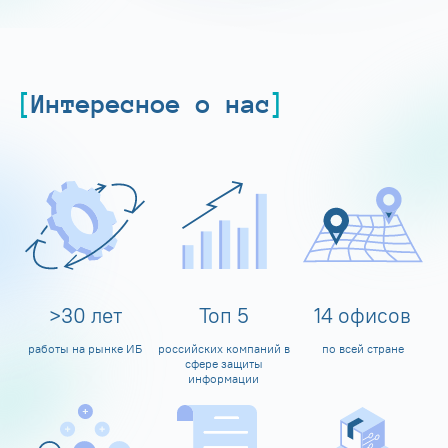
Интересное о нас
>
30
лет
Топ
5
14
офисов
работы на рынке ИБ
российских компаний в
по всей стране
сфере защиты
информации