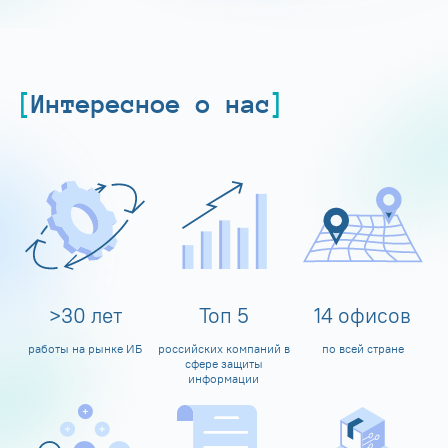
Интересное о нас
>
30
лет
Топ
5
14
офисов
работы на рынке ИБ
российских компаний в
по всей стране
сфере защиты
информации