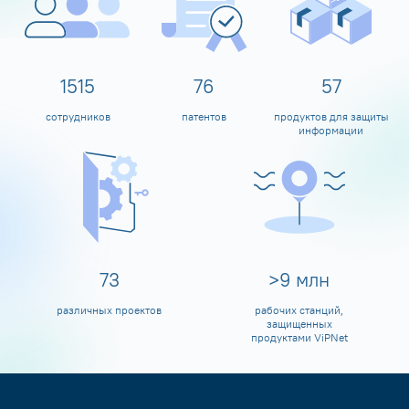
1600
80
60
сотрудников
патентов
продуктов для защиты
информации
80
>
10
млн
различных проектов
рабочих станций,
защищенных
продуктами ViPNet