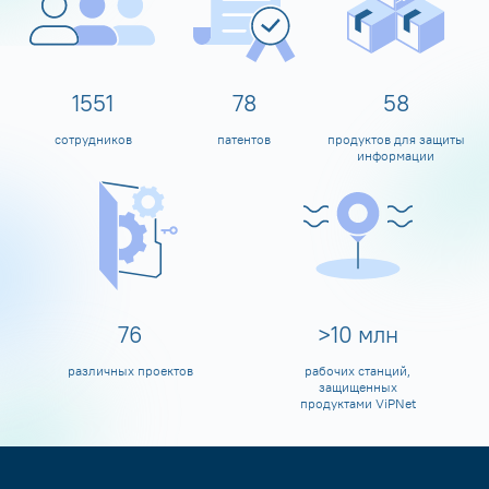
1600
80
60
сотрудников
патентов
продуктов для защиты
информации
80
>
10
млн
различных проектов
рабочих станций,
защищенных
продуктами ViPNet