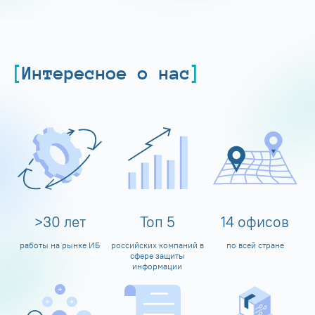
Интересное о нас
>
30
лет
Топ
5
14
офисов
работы на рынке ИБ
российских компаний в
по всей стране
сфере защиты
информации