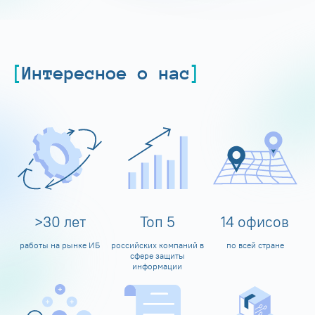
Интересное о нас
>
30
лет
Топ
5
14
офисов
работы на рынке ИБ
российских компаний в
по всей стране
сфере защиты
информации