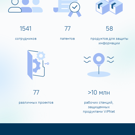
1600
80
60
сотрудников
патентов
продуктов для защиты
информации
80
>
10
млн
различных проектов
рабочих станций,
защищенных
продуктами ViPNet