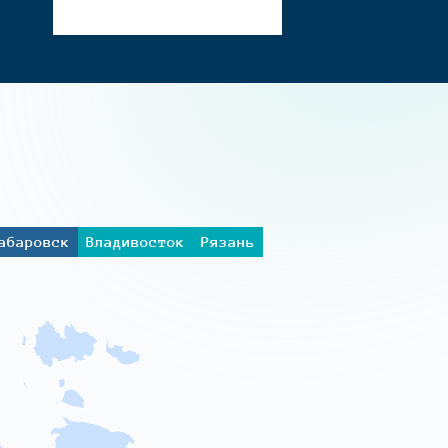
абаровск
Владивосток
Рязань