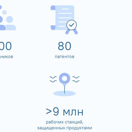
00
80
дников
патентов
>
10
млн
рабочих станций,
защищенных продуктами