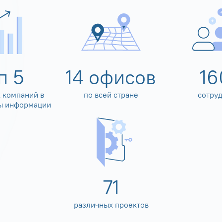
оп
5
14
офисов
16
 компаний в
по всей стране
сотру
ы информации
80
различных проектов