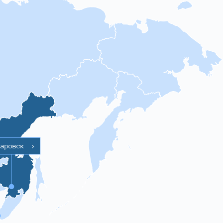
баровск
>