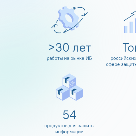
>
30
лет
Т
работы на рынке ИБ
российских
сфере защит
60
продуктов для защиты
информации