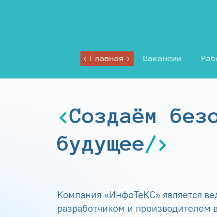
Главная
Вакансии
Раб
Создаём без
будущее
Компания «ИнфоТеКС» является в
разработчиком и производителем в