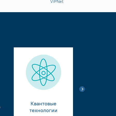
ViPNet
Квантовые
е
Тестиро
технологии