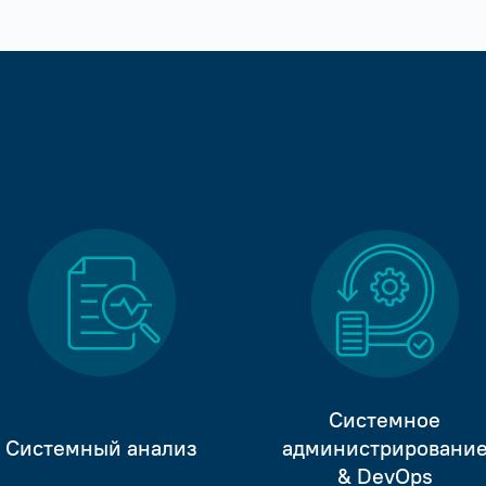
Системное
Системный анализ
администрировани
& DevOps