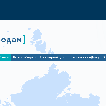
родам
Томск
Новосибирск
Екатеринбург
Ростов-на-Дону
Х