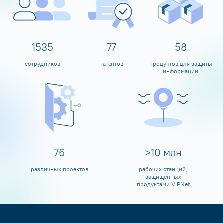
1600
80
60
сотрудников
патентов
продуктов для защиты
информации
80
>
10
млн
различных проектов
рабочих станций,
защищенных
продуктами ViPNet