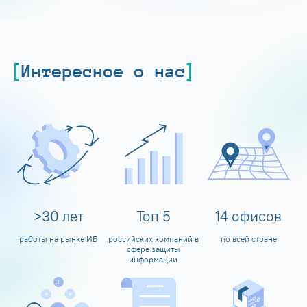
Интересное о нас
>
30
лет
Топ
5
14
офисов
работы на рынке ИБ
российских компаний в
по всей стране
сфере защиты
информации