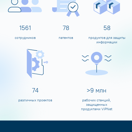
1600
80
60
сотрудников
патентов
продуктов для защиты
информации
80
>
10
млн
различных проектов
рабочих станций,
защищенных
продуктами ViPNet