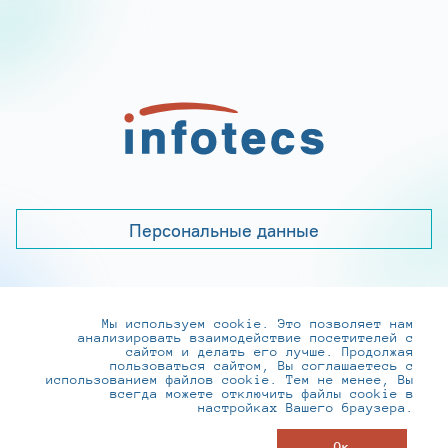
Персональные данные
Мы используем cookie. Это позволяет нам
+7 (495) 737-6192, 8-800-250-0-260
анализировать взаимодействие посетителей с
practice@infotecs.ru
,
hr@infotecs.ru
сайтом и делать его лучше. Продолжая
пользоваться сайтом, Вы соглашаетесь с
127273, г. Москва, Отрадная ул., 2Б строение 1
использованием файлов cookie. Тем не менее, Вы
всегда можете отключить файлы cookie в
настройках Вашего браузера.
© ИнфоТеКС 2020-2026
Ок