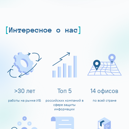
Интересное о нас
>
30
лет
Топ
5
14
офисов
работы на рынке ИБ
российских компаний в
по всей стране
сфере защиты
информации