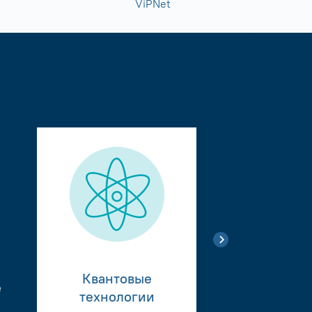
ViPNet
Квантовые
е
Тестиро
технологии