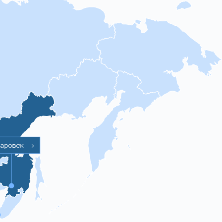
баровск
>