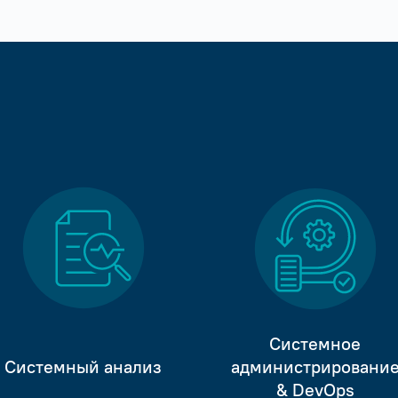
Системное
Системный анализ
администрировани
& DevOps