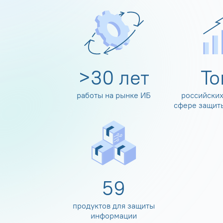
>
30
лет
Т
работы на рынке ИБ
российских
сфере защит
60
продуктов для защиты
информации