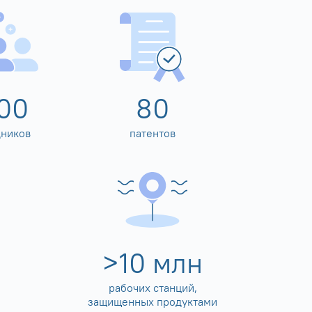
00
80
дников
патентов
>
10
млн
рабочих станций,
защищенных продуктами