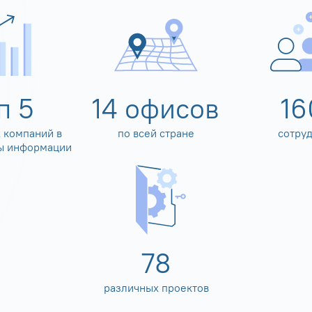
оп
5
14
офисов
16
 компаний в
по всей стране
сотру
ы информации
80
различных проектов