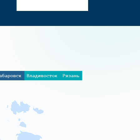
абаровск
Владивосток
Рязань