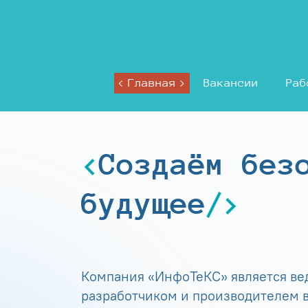
Главная
Вакансии
Раб
Создаём без
будущее
Компания «ИнфоТеКС» является в
разработчиком и производителем в