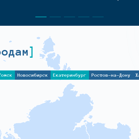
родам
Томск
Новосибирск
Екатеринбург
Ростов-на-Дону
Х