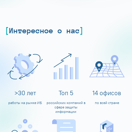
Интересное о нас
>
30
лет
Топ
5
14
офисов
работы на рынке ИБ
российских компаний в
по всей стране
сфере защиты
информации