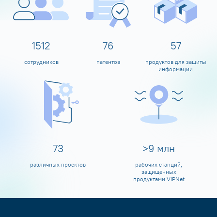
1600
80
60
сотрудников
патентов
продуктов для защиты
информации
80
>
10
млн
различных проектов
рабочих станций,
защищенных
продуктами ViPNet