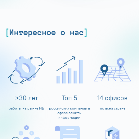
Интересное о нас
>
30
лет
Топ
5
14
офисов
работы на рынке ИБ
российских компаний в
по всей стране
сфере защиты
информации