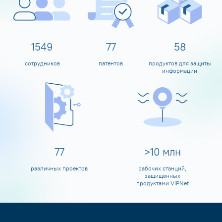
1600
80
60
сотрудников
патентов
продуктов для защиты
информации
80
>
10
млн
различных проектов
рабочих станций,
защищенных
продуктами ViPNet