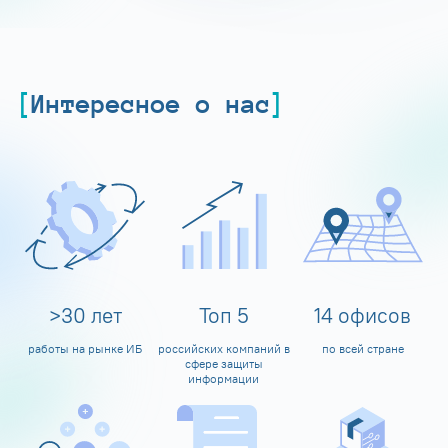
Интересное о нас
>
30
лет
Топ
5
14
офисов
работы на рынке ИБ
российских компаний в
по всей стране
сфере защиты
информации