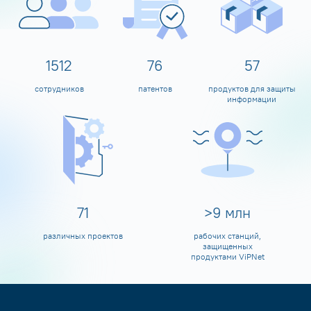
1600
80
60
сотрудников
патентов
продуктов для защиты
информации
80
>
10
млн
различных проектов
рабочих станций,
защищенных
продуктами ViPNet