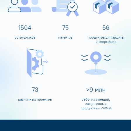
1600
80
60
сотрудников
патентов
продуктов для защиты
информации
80
>
10
млн
различных проектов
рабочих станций,
защищенных
продуктами ViPNet