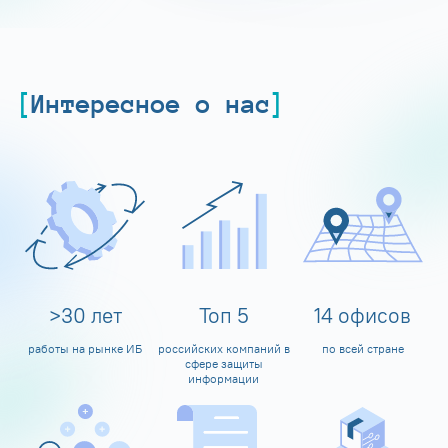
Интересное о нас
>
30
лет
Топ
5
14
офисов
работы на рынке ИБ
российских компаний в
по всей стране
сфере защиты
информации