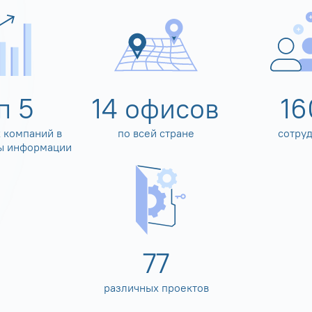
оп
5
14
офисов
16
 компаний в
по всей стране
сотру
ы информации
80
различных проектов