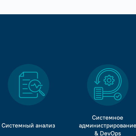
Системное
Системный анализ
администрировани
& DevOps