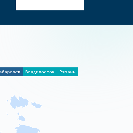
абаровск
Владивосток
Рязань