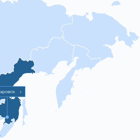
баровск
>