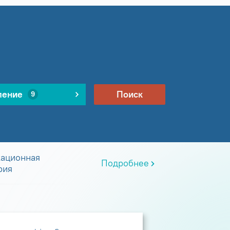
ление
Поиск
9
ационная
Подробнее
рия