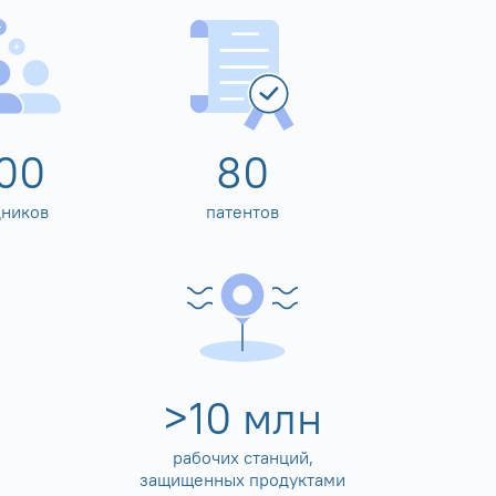
00
80
дников
патентов
>
10
млн
рабочих станций,
защищенных продуктами