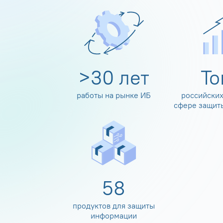
>
30
лет
Т
работы на рынке ИБ
российских
сфере защит
60
продуктов для защиты
информации