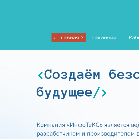
Главная
Вакансии
Раб
Создаём без
будущее
Компания «ИнфоТеКС» является в
разработчиком и производителем в