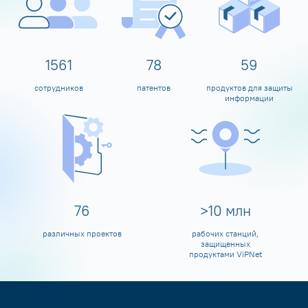
1600
80
60
сотрудников
патентов
продуктов для защиты
информации
80
>
10
млн
различных проектов
рабочих станций,
защищенных
продуктами ViPNet