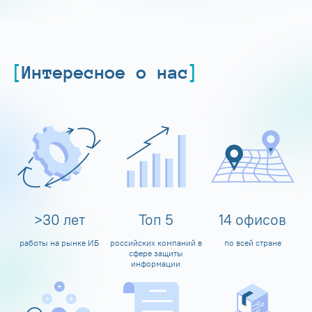
Интересное о нас
>
30
лет
Топ
5
14
офисов
работы на рынке ИБ
российских компаний в
по всей стране
сфере защиты
информации