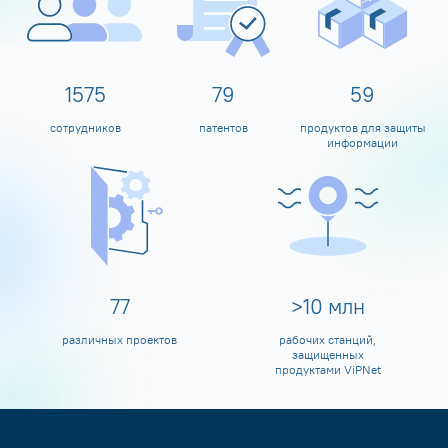
1600
80
60
сотрудников
патентов
продуктов для защиты
информации
80
>
10
млн
различных проектов
рабочих станций,
защищенных
продуктами ViPNet