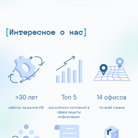
Интересное о нас
>
30
лет
Топ
5
14
офисов
работы на рынке ИБ
российских компаний в
по всей стране
сфере защиты
информации