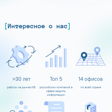
Интересное о нас
>
30
лет
Топ
5
14
офисов
работы на рынке ИБ
российских компаний в
по всей стране
сфере защиты
информации