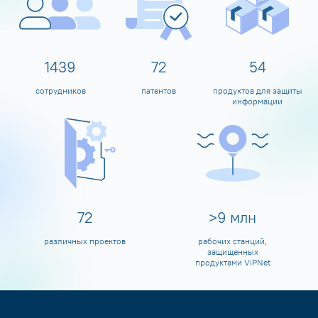
1598
80
60
сотрудников
патентов
продуктов для защиты
информации
80
>
10
млн
различных проектов
рабочих станций,
защищенных
продуктами ViPNet