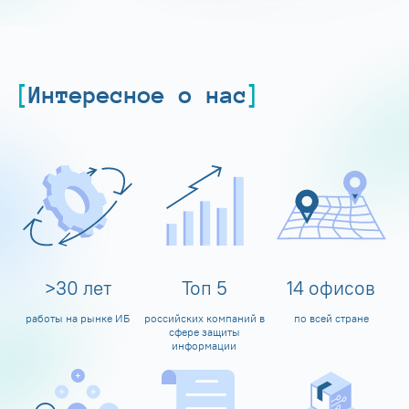
Интересное о нас
>
30
лет
Топ
5
14
офисов
работы на рынке ИБ
российских компаний в
по всей стране
сфере защиты
информации