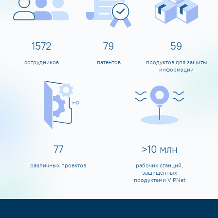
1600
80
60
сотрудников
патентов
продуктов для защиты
информации
80
>
10
млн
различных проектов
рабочих станций,
защищенных
продуктами ViPNet