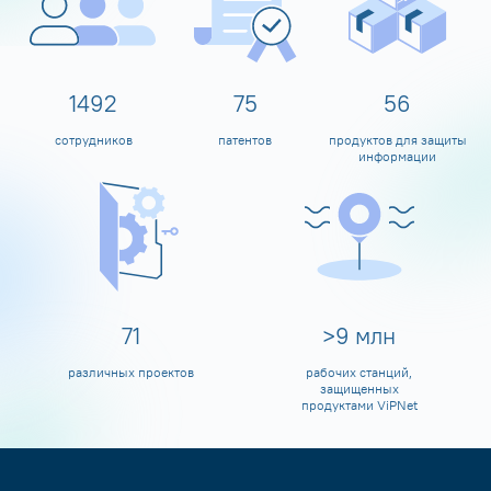
1600
80
60
сотрудников
патентов
продуктов для защиты
информации
80
>
10
млн
различных проектов
рабочих станций,
защищенных
продуктами ViPNet