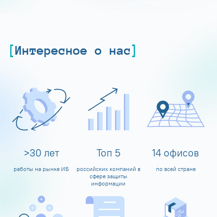
Интересное о нас
>
30
лет
Топ
5
14
офисов
работы на рынке ИБ
российских компаний в
по всей стране
сфере защиты
информации