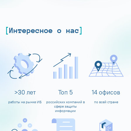
Интересное о нас
>
30
лет
Топ
5
14
офисов
работы на рынке ИБ
российских компаний в
по всей стране
сфере защиты
информации