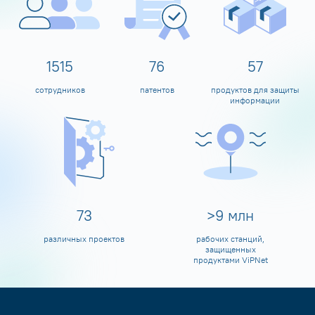
1600
80
60
сотрудников
патентов
продуктов для защиты
информации
80
>
10
млн
различных проектов
рабочих станций,
защищенных
продуктами ViPNet