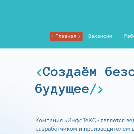
Главная
Вакансии
Раб
Создаём без
будущее
Компания «ИнфоТеКС» является в
разработчиком и производителем в