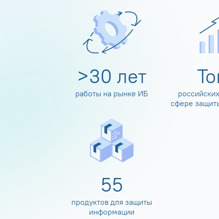
>
30
лет
Т
работы на рынке ИБ
российских
сфере защит
60
продуктов для защиты
информации