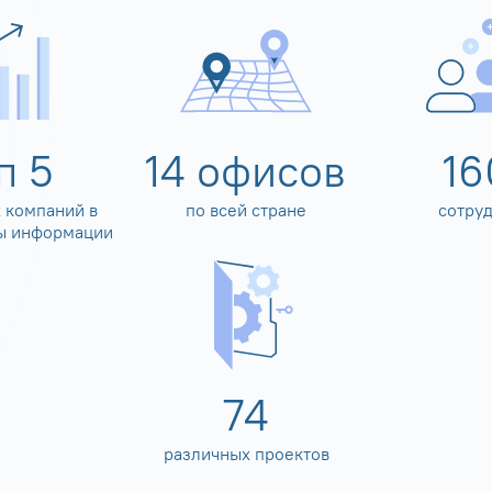
оп
5
14
офисов
16
 компаний в
по всей стране
сотру
ы информации
80
различных проектов