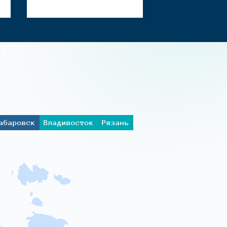
абаровск
Владивосток
Рязань