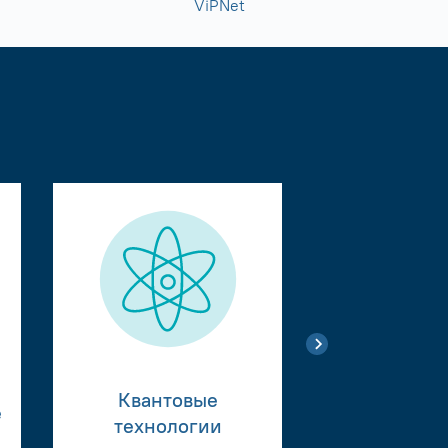
ViPNet
Квантовые
е
Тестиро
технологии