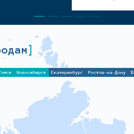
родам
Томск
Новосибирск
Екатеринбург
Ростов-на-Дону
Х