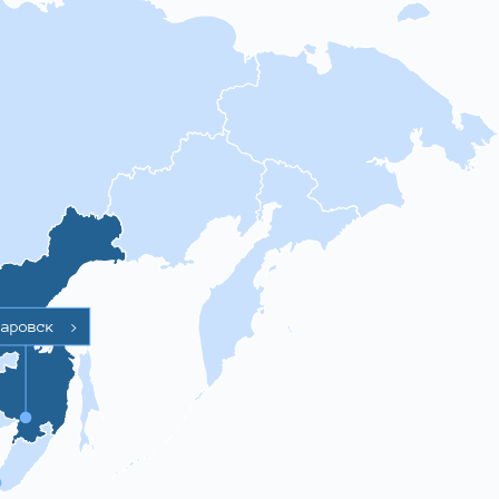
баровск
>