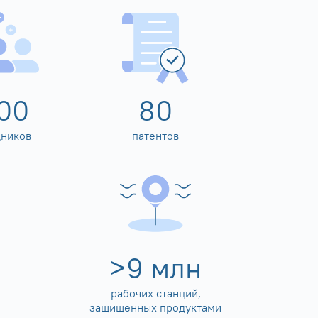
00
80
дников
патентов
>
10
млн
рабочих станций,
защищенных продуктами