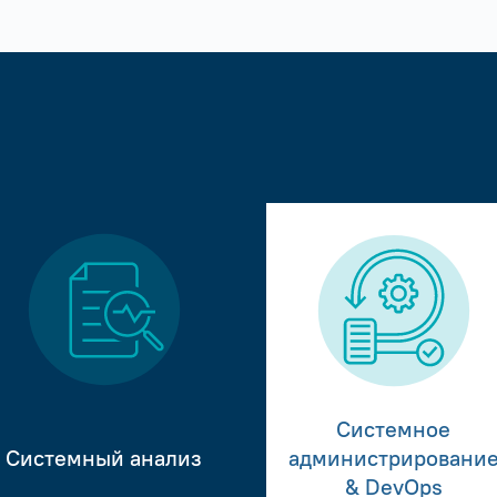
Системное
Системный анализ
администрировани
& DevOps