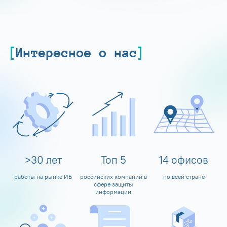
Интересное о нас
>
30
лет
Топ
5
14
офисов
работы на рынке ИБ
российских компаний в
по всей стране
сфере защиты
информации