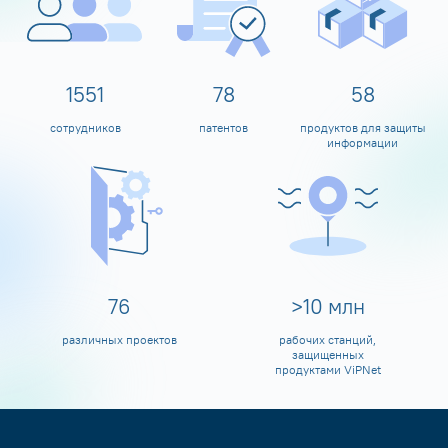
1600
80
60
сотрудников
патентов
продуктов для защиты
информации
80
>
10
млн
различных проектов
рабочих станций,
защищенных
продуктами ViPNet