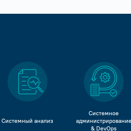
Системное
Системный анализ
администрировани
& DevOps