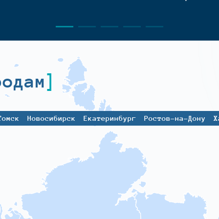
родам
Томск
Новосибирск
Екатеринбург
Ростов-на-Дону
Х