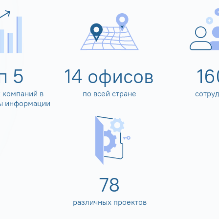
оп
5
14
офисов
16
 компаний в
по всей стране
сотру
ы информации
80
различных проектов