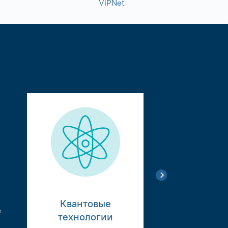
ViPNet
Квантовые
е
Тестиро
технологии