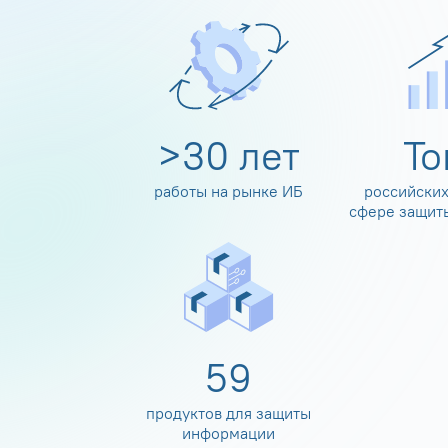
>
30
лет
Т
работы на рынке ИБ
российских
сфере защит
60
продуктов для защиты
информации