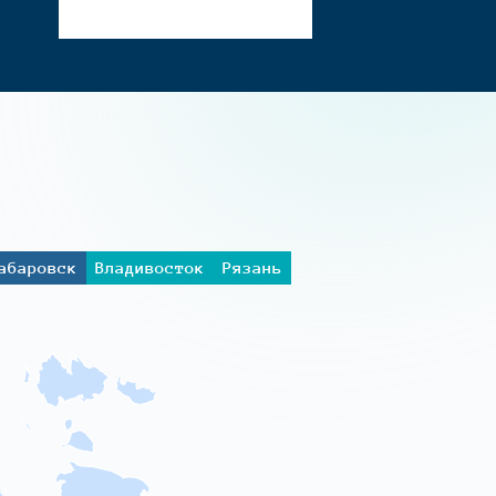
абаровск
Владивосток
Рязань