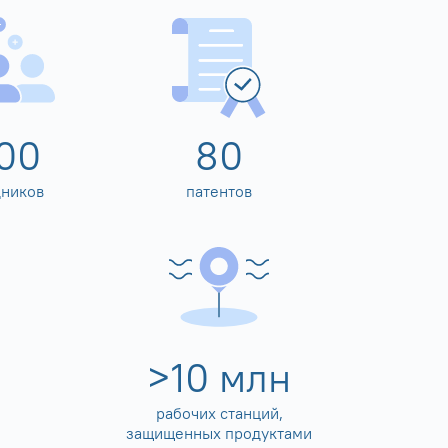
00
80
дников
патентов
>
10
млн
рабочих станций,
защищенных продуктами