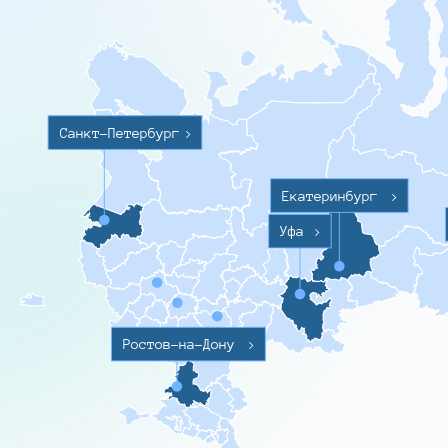
Санкт-Петербург
>
Екатеринбург
>
Уфа
>
Ростов-на-Дону
>