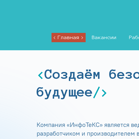
Главная
Вакансии
Раб
Создаём без
будущее
Компания «ИнфоТеКС» является в
разработчиком и производителем в