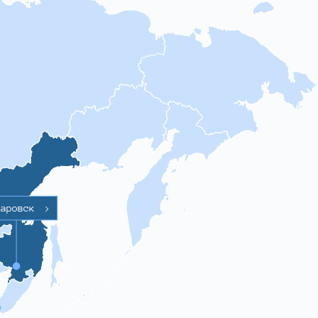
баровск
>