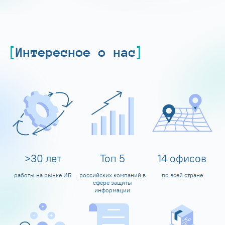
Интересное о нас
>
30
лет
Топ
5
14
офисов
работы на рынке ИБ
российских компаний в
по всей стране
сфере защиты
информации