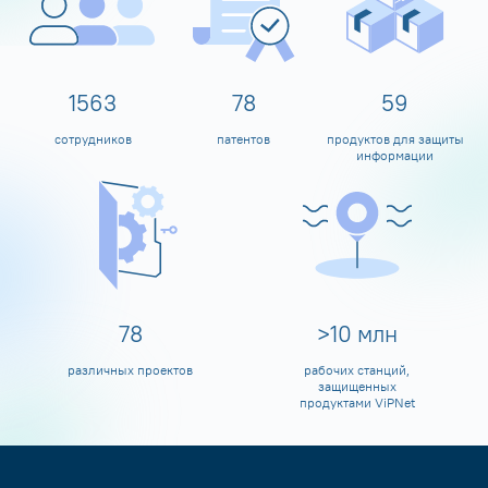
1600
80
60
сотрудников
патентов
продуктов для защиты
информации
80
>
10
млн
различных проектов
рабочих станций,
защищенных
продуктами ViPNet