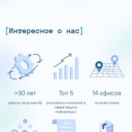
Интересное о нас
>
30
лет
Топ
5
14
офисов
работы на рынке ИБ
российских компаний в
по всей стране
сфере защиты
информации