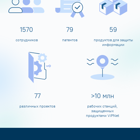
1600
80
60
сотрудников
патентов
продуктов для защиты
информации
80
>
10
млн
различных проектов
рабочих станций,
защищенных
продуктами ViPNet