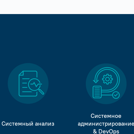
Системное
Системный анализ
администрировани
& DevOps