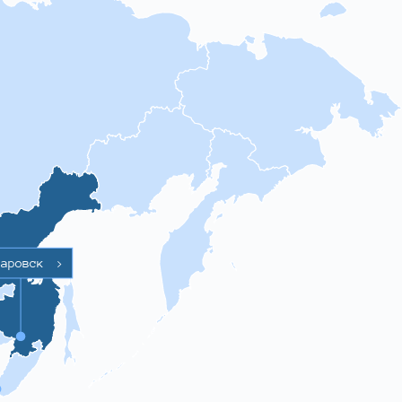
баровск
>