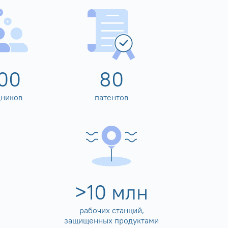
00
80
дников
патентов
>
10
млн
рабочих станций,
защищенных продуктами