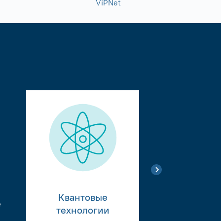
ViPNet
Квантовые
е
Тестиро
технологии