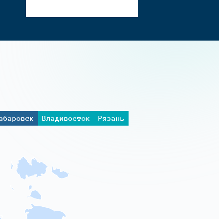
абаровск
Владивосток
Рязань