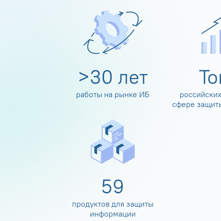
>
30
лет
Т
работы на рынке ИБ
российских
сфере защит
60
продуктов для защиты
информации