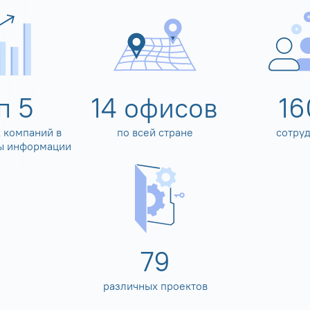
оп
5
14
офисов
16
 компаний в
по всей стране
сотру
ы информации
80
различных проектов