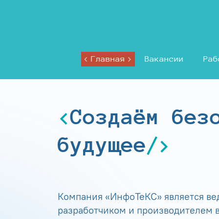
Главная
Вакансии
Раб
Создаём без
будущее
Компания «ИнфоТеКС» является в
разработчиком и производителем в