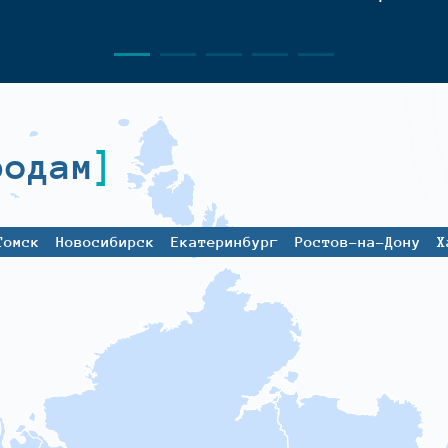
родам
Томск
Новосибирск
Екатеринбург
Ростов-на-Дону
Х