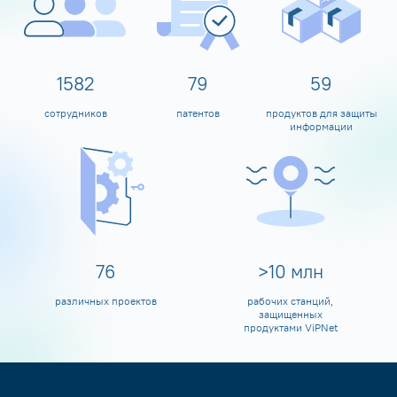
1600
80
60
сотрудников
патентов
продуктов для защиты
информации
80
>
10
млн
различных проектов
рабочих станций,
защищенных
продуктами ViPNet