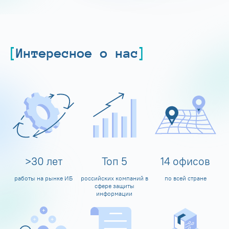
Интересное о нас
>
30
лет
Топ
5
14
офисов
работы на рынке ИБ
российских компаний в
по всей стране
сфере защиты
информации