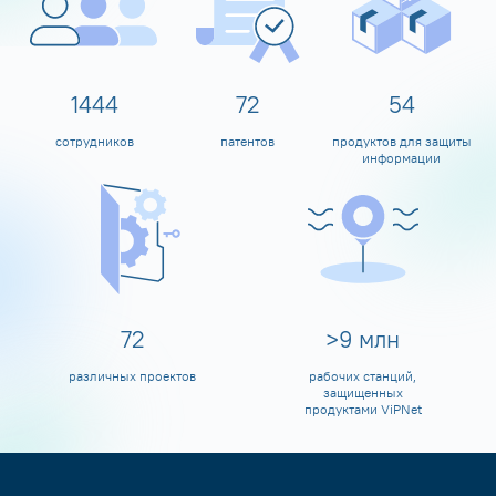
1595
80
60
сотрудников
патентов
продуктов для защиты
информации
80
>
10
млн
различных проектов
рабочих станций,
защищенных
продуктами ViPNet