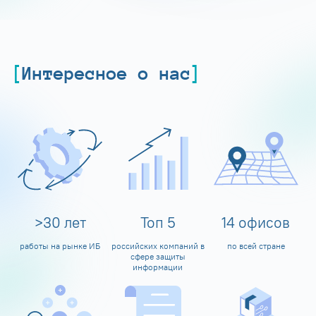
Интересное о нас
>
30
лет
Топ
5
14
офисов
работы на рынке ИБ
российских компаний в
по всей стране
сфере защиты
информации