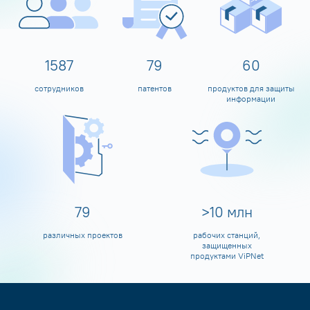
1600
80
60
сотрудников
патентов
продуктов для защиты
информации
80
>
10
млн
различных проектов
рабочих станций,
защищенных
продуктами ViPNet