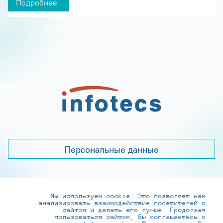
Подробнее
Персональные данные
Мы используем cookie. Это позволяет нам
+7 (495) 737-6192, 8-800-250-0-260
анализировать взаимодействие посетителей с
practice@infotecs.ru
,
hr@infotecs.ru
сайтом и делать его лучше. Продолжая
пользоваться сайтом, Вы соглашаетесь с