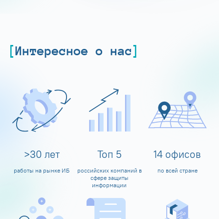
Интересное о нас
>
30
лет
Топ
5
14
офисов
работы на рынке ИБ
российских компаний в
по всей стране
сфере защиты
информации