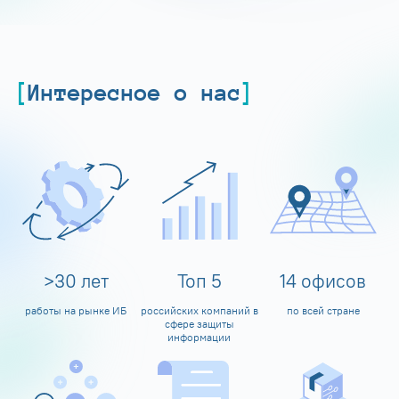
Интересное о нас
>
30
лет
Топ
5
14
офисов
работы на рынке ИБ
российских компаний в
по всей стране
сфере защиты
информации