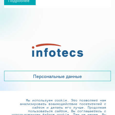
Подробнее
Персональные данные
Мы используем cookie. Это позволяет нам
+7 (495) 737-6192, 8-800-250-0-260
анализировать взаимодействие посетителей с
practice@infotecs.ru
,
hr@infotecs.ru
сайтом и делать его лучше. Продолжая
пользоваться сайтом, Вы соглашаетесь с
127273, г. Москва, Отрадная ул., 2Б строение 1
использованием файлов cookie. Тем не менее, Вы