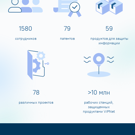
1600
80
60
сотрудников
патентов
продуктов для защиты
информации
80
>
10
млн
различных проектов
рабочих станций,
защищенных
продуктами ViPNet