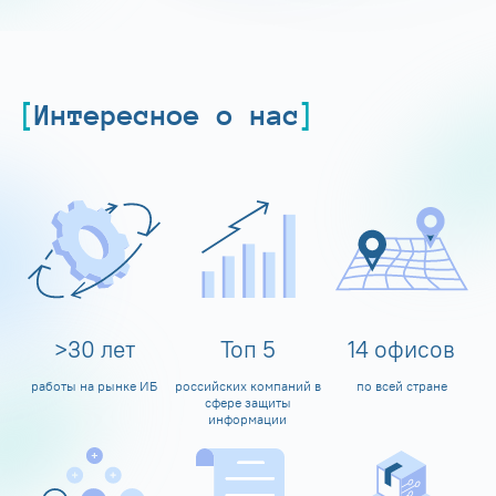
Интересное о нас
>
30
лет
Топ
5
14
офисов
работы на рынке ИБ
российских компаний в
по всей стране
сфере защиты
информации