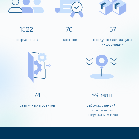
1600
80
60
сотрудников
патентов
продуктов для защиты
информации
80
>
10
млн
различных проектов
рабочих станций,
защищенных
продуктами ViPNet