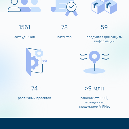
1600
80
60
сотрудников
патентов
продуктов для защиты
информации
80
>
10
млн
различных проектов
рабочих станций,
защищенных
продуктами ViPNet