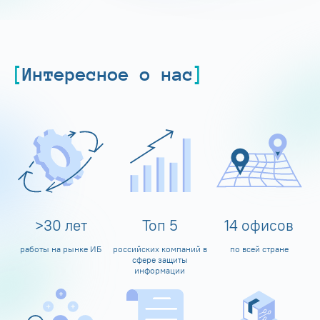
Интересное о нас
>
30
лет
Топ
5
14
офисов
работы на рынке ИБ
российских компаний в
по всей стране
сфере защиты
информации