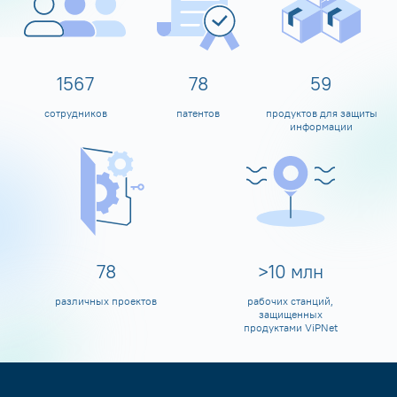
1600
80
60
сотрудников
патентов
продуктов для защиты
информации
80
>
10
млн
различных проектов
рабочих станций,
защищенных
продуктами ViPNet