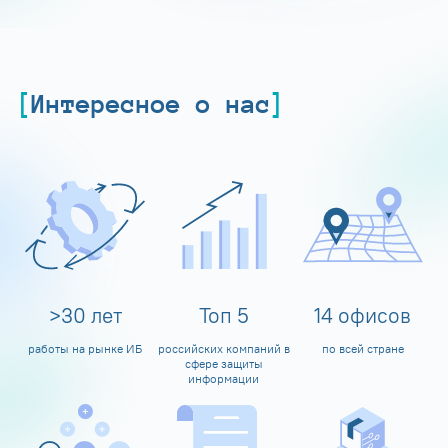
Интересное о нас
>
30
лет
Топ
5
14
офисов
работы на рынке ИБ
российских компаний в
по всей стране
сфере защиты
информации