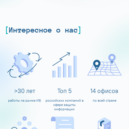
Интересное о нас
>
30
лет
Топ
5
14
офисов
работы на рынке ИБ
российских компаний в
по всей стране
сфере защиты
информации