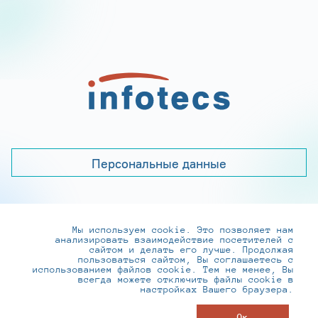
Персональные данные
Мы используем cookie. Это позволяет нам
+7 (495) 737-6192, 8-800-250-0-260
анализировать взаимодействие посетителей с
practice@infotecs.ru
,
hr@infotecs.ru
сайтом и делать его лучше. Продолжая
пользоваться сайтом, Вы соглашаетесь с
127273, г. Москва, Отрадная ул., 2Б строение 1
использованием файлов cookie. Тем не менее, Вы
всегда можете отключить файлы cookie в
настройках Вашего браузера.
© ИнфоТеКС 2020-2026
Ок