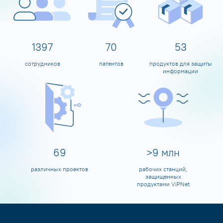
1592
80
60
сотрудников
патентов
продуктов для защиты
информации
79
>
10
млн
различных проектов
рабочих станций,
защищенных
продуктами ViPNet