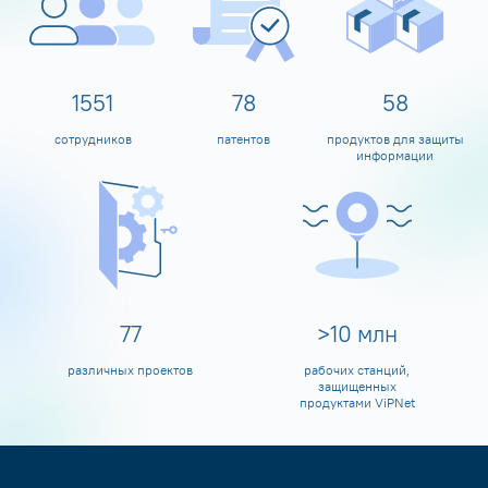
1600
80
60
сотрудников
патентов
продуктов для защиты
информации
80
>
10
млн
различных проектов
рабочих станций,
защищенных
продуктами ViPNet