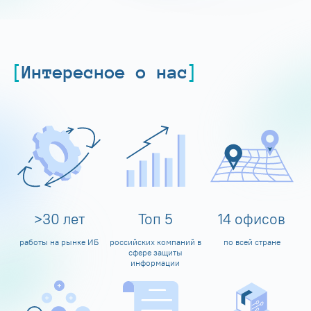
Интересное о нас
>
30
лет
Топ
5
14
офисов
работы на рынке ИБ
российских компаний в
по всей стране
сфере защиты
информации