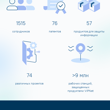
1600
80
60
сотрудников
патентов
продуктов для защиты
информации
80
>
10
млн
различных проектов
рабочих станций,
защищенных
продуктами ViPNet