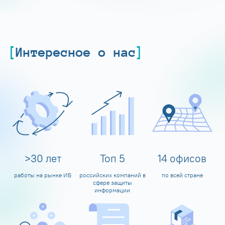
Интересное о нас
>
30
лет
Топ
5
14
офисов
работы на рынке ИБ
российских компаний в
по всей стране
сфере защиты
информации