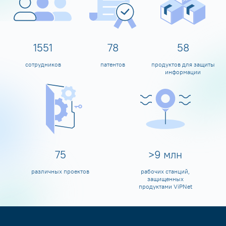
1600
80
60
сотрудников
патентов
продуктов для защиты
информации
80
>
10
млн
различных проектов
рабочих станций,
защищенных
продуктами ViPNet