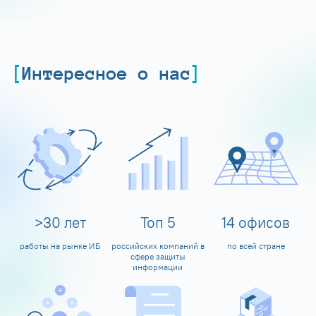
Интересное о нас
>
30
лет
Топ
5
14
офисов
работы на рынке ИБ
российских компаний в
по всей стране
сфере защиты
информации