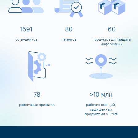
1600
80
60
сотрудников
патентов
продуктов для защиты
информации
80
>
10
млн
различных проектов
рабочих станций,
защищенных
продуктами ViPNet