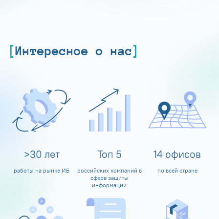
Интересное о нас
>
30
лет
Топ
5
14
офисов
работы на рынке ИБ
российских компаний в
по всей стране
сфере защиты
информации