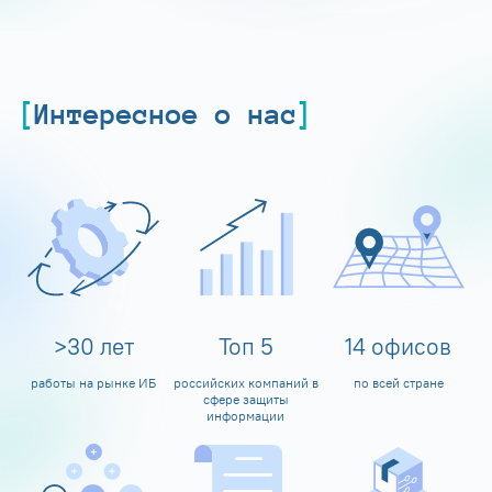
Интересное о нас
>
30
лет
Топ
5
14
офисов
работы на рынке ИБ
российских компаний в
по всей стране
сфере защиты
информации