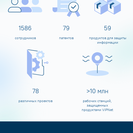
1600
80
60
сотрудников
патентов
продуктов для защиты
информации
80
>
10
млн
различных проектов
рабочих станций,
защищенных
продуктами ViPNet