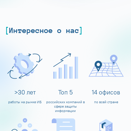
Интересное о нас
>
30
лет
Топ
5
14
офисов
работы на рынке ИБ
российских компаний в
по всей стране
сфере защиты
информации