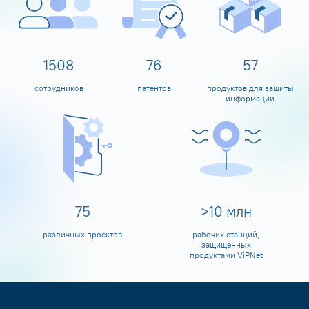
1600
80
60
сотрудников
патентов
продуктов для защиты
информации
80
>
10
млн
различных проектов
рабочих станций,
защищенных
продуктами ViPNet