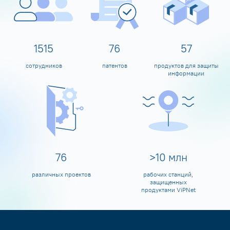
1600
80
60
сотрудников
патентов
продуктов для защиты
информации
80
>
10
млн
различных проектов
рабочих станций,
защищенных
продуктами ViPNet