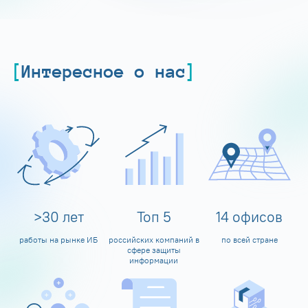
Интересное о нас
>
30
лет
Топ
5
14
офисов
работы на рынке ИБ
российских компаний в
по всей стране
сфере защиты
информации