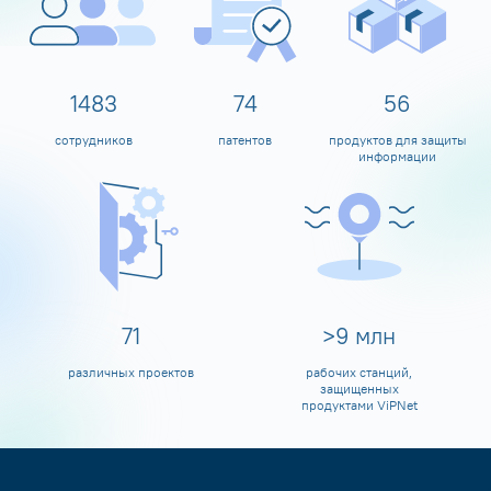
1599
80
60
сотрудников
патентов
продуктов для защиты
информации
80
>
10
млн
различных проектов
рабочих станций,
защищенных
продуктами ViPNet