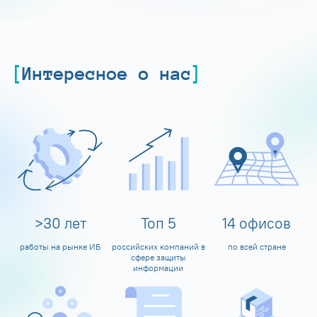
Интересное о нас
>
30
лет
Топ
5
14
офисов
работы на рынке ИБ
российских компаний в
по всей стране
сфере защиты
информации